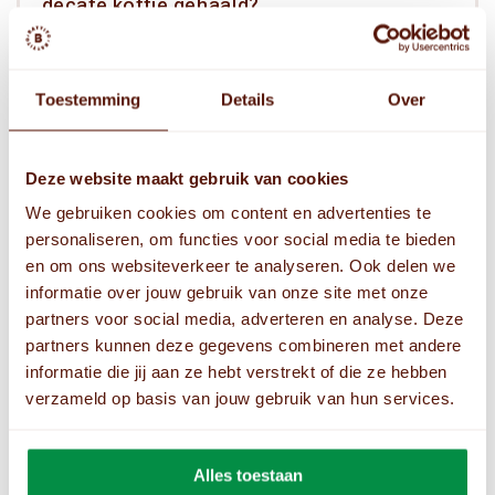
decafé koffie gehaald?
Wat is het verschil tussen Arabica
Toestemming
Details
Over
en Robusta koffiebonen?
Deze website maakt gebruik van cookies
Voor welke apparaten is de Gianni
decafé koffie geschikt?
We gebruiken cookies om content en advertenties te
personaliseren, om functies voor social media te bieden
en om ons websiteverkeer te analyseren. Ook delen we
Welke koffies kun je zetten met de
informatie over jouw gebruik van onze site met onze
Gianni decafé koffie?
partners voor social media, adverteren en analyse. Deze
partners kunnen deze gegevens combineren met andere
informatie die jij aan ze hebt verstrekt of die ze hebben
Met welke hoeveelheid koffie,
verzameld op basis van jouw gebruik van hun services.
maling en doorlooptijd krijg je het
beste resultaat?
Alles toestaan