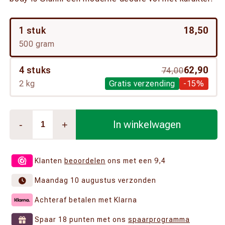
1 stuk
18,50
500 gram
4 stuks
62,90
74,00
2 kg
Gratis verzending
-15%
In winkelwagen
-
+
Klanten
beoordelen
ons met een 9,4
Maandag 10 augustus verzonden
Achteraf betalen met Klarna
Spaar 18 punten met ons
spaarprogramma