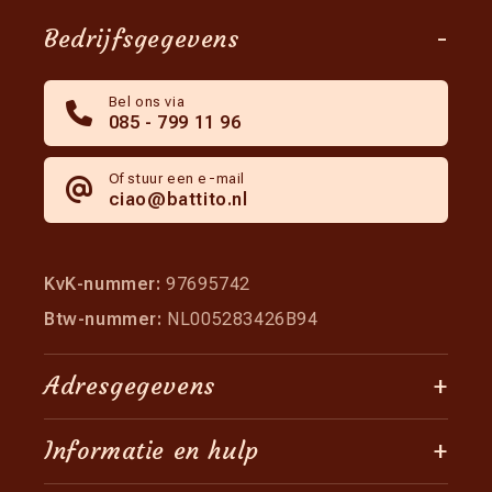
Bedrijfsgegevens
-
Bel ons via
085 - 799 11 96
Of stuur een e-mail
ciao@battito.nl
KvK-nummer:
97695742
Btw-nummer:
NL005283426B94
Adresgegevens
+
Informatie en hulp
+