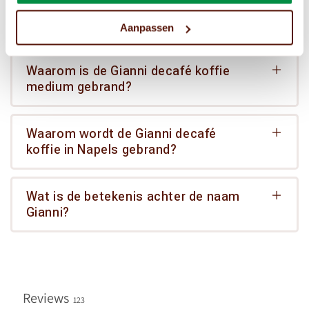
Hoeveel kopjes koffie zet je met
een zak van 500 gram?
Aanpassen
Waarom is de Gianni decafé koffie
medium gebrand?
Waarom wordt de Gianni decafé
koffie in Napels gebrand?
Wat is de betekenis achter de naam
Gianni?
Reviews
123